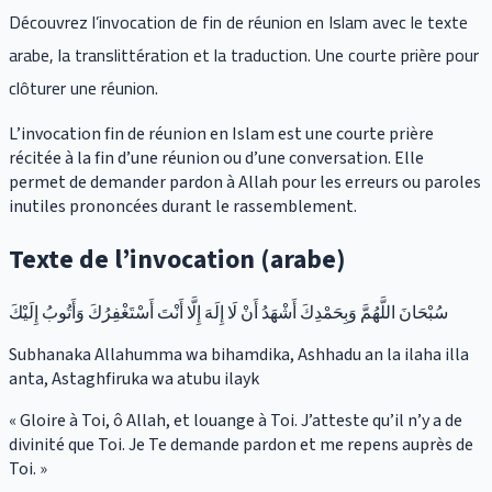
Découvrez l’invocation de fin de réunion en Islam avec le texte
arabe, la translittération et la traduction. Une courte prière pour
clôturer une réunion.
L’invocation fin de réunion en Islam est une courte prière
récitée à la fin d’une réunion ou d’une conversation. Elle
permet de demander pardon à Allah pour les erreurs ou paroles
inutiles prononcées durant le rassemblement.
Texte de l’invocation (arabe)
سُبْحَانَ اللَّهُمَّ وَبِحَمْدِكَ أَشْهَدُ أَنْ لَا إِلَهَ إِلَّا أَنْتَ أَسْتَغْفِرُكَ وَأَتُوبُ إِلَيْكَ
Subhanaka Allahumma wa bihamdika, Ashhadu an la ilaha illa
anta, Astaghfiruka wa atubu ilayk
« Gloire à Toi, ô Allah, et louange à Toi. J’atteste qu’il n’y a de
divinité que Toi. Je Te demande pardon et me repens auprès de
Toi. »