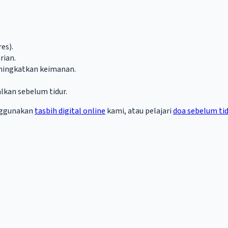
es).
rian.
ningkatkan keimanan.
alkan sebelum tidur.
nggunakan
tasbih digital online
kami, atau pelajari
doa sebelum ti