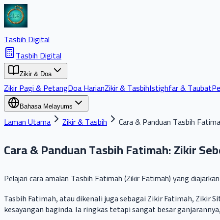
Tasbih Digital
Tasbih Digital
Zikir & Doa
Zikir Pagi & Petang
Doa Harian
Zikir & Tasbih
Istighfar & Taubat
Pe
Bahasa Melayu
ms
Laman Utama
Zikir & Tasbih
Cara & Panduan Tasbih Fatimah
Cara & Panduan Tasbih Fatimah: Zikir Seb
Pelajari cara amalan Tasbih Fatimah (Zikir Fatimah) yang diajarka
Tasbih Fatimah, atau dikenali juga sebagai Zikir Fatimah, Zikir 
kesayangan baginda. Ia ringkas tetapi sangat besar ganjarannya