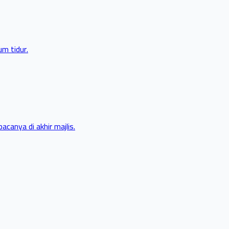
m tidur.
canya di akhir majlis.