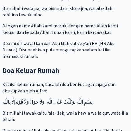
Bismillahi walajna, wa bismillahi kharajna, wa ‘ala-llahi
rabbina tawakkalna.
Dengan nama Allah kami masuk, dengan nama Allah kami
keluar, dan kepada Allah Tuhan kami, kami bertawakal.
Doa ini diriwayatkan dari Abu Malik al-Asy’ari RA (HR Abu
Dawud). Disunnahkan pula mengucapkan salam ketika
memasuki rumah.
Doa Keluar Rumah
Ketika keluar rumah, bacalah doa berikut agar dijaga dan
dicukupkan oleh Allah:
بِسْمِ اللَّهِ تَوَكَّلْتُ عَلَى اللَّهِ، وَلَا حَوْلَ وَلَا قُوَّةَ إِلَّا بِاللَّهِ
Bismillahi tawakkaltu ‘ala-llah, wa la hawla wa la quwwata illa
billah.
Dengan nama Allah, aku bertawakal kepada Allah. Tidak ada