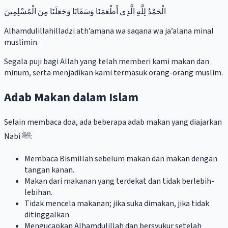
الْحَمْدُ لِلَّهِ الَّذِي أَطْعَمَنَا وَسَقَانَا وَجَعَلَنَا مِنَ الْمُسْلِمِينَ
Alhamdulillahilladzi ath’amana wa saqana wa ja’alana minal
muslimin.
Segala puji bagi Allah yang telah memberi kami makan dan
minum, serta menjadikan kami termasuk orang-orang muslim.
Adab Makan dalam Islam
Selain membaca doa, ada beberapa adab makan yang diajarkan
Nabi ﷺ:
Membaca Bismillah sebelum makan dan makan dengan
tangan kanan.
Makan dari makanan yang terdekat dan tidak berlebih-
lebihan.
Tidak mencela makanan; jika suka dimakan, jika tidak
ditinggalkan.
Mengucapkan Alhamdulillah dan bersyukur setelah