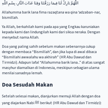
اللّٰهُمَّ بَارِكْ لَنَا فِيمَا رَزَقْتَنَا وَقِنَا عَذَابَ النَّارِ، بِسْمِ اللَّهِ
Allahumma barik lana fima razaqtana wa qina ‘adzaban-nar,
bismillah.
Ya Allah, berkahilah kami pada apa yang Engkau karuniakan
kepada kami dan lindungilah kami dari siksa neraka. Dengan
menyebut nama Allah.
Doa yang paling sahih sebelum makan sebenarnya cukup
dengan membaca “Bismillah”, dan jika lupa di awal dibaca
“Bismillahi awwalahu wa akhirah” (HR Abu Dawud dan
Tirmidzi). Adapun lafal “Allahumma barik lana...” di atas sangat
masyhur diamalkan di Indonesia, meskipun sebagian ulama
menilai sanadnya lemah.
Doa Sesudah Makan
Setelah selesai makan, dianjurkan memuji Allah dengan doa
yang diajarkan Nabi ﷺ berikut (HR Abu Dawud dan Tirmidzi):