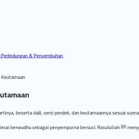
t
Perlindungan & Penyembuhan
 & Keutamaan
Keutamaan
rtinya, beserta dalil, versi pendek, dan keutamaannya sesuai sunna
purna bersuci. Rasulullah ﷺ menyebutkan bahwa siapa yang membacanya akan dibukakan