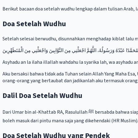
Berikut bacaan doa setelah wudhu lengkap dalam tulisan Arab, la
Doa Setelah Wudhu
Setelah selesai berwudhu, disunnahkan menghadap kiblat lalu 
نَّ مُحَمَّدًا عَبْدُهُ وَرَسُولُهُ، اللَّهُمَّ اجْعَلْنِي مِنَ التَّوَّابِينَ وَاجْعَلْنِي مِنَ الْمُتَطَهِّرِينَ
Asyhadu an la ilaha illallah wahdahu la syarika lah, wa asyha
Aku bersaksi bahwa tidak ada Tuhan selain Allah Yang Maha Esa
orang-orang yang bertaubat dan jadikanlah aku termasuk orang
Dalil Doa Setelah Wudhu
Dari Umar bin al-Khattab RA, Rasulullah ﷺ bersabda bahwa siapa yang berwudhu dengan sempurna lalu membaca dua kalimat syahadat, akan dibukakan untuknya delapan pintu surga dan ia
boleh masuk dari pintu mana saja yang dikehendaki (HR Muslim)
Doa Setelah Wudhu yang Pendek