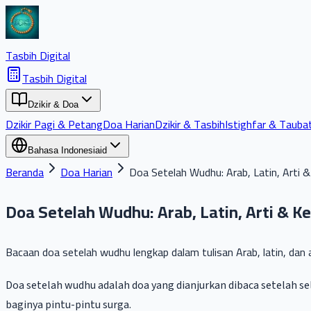
Tasbih Digital
Tasbih Digital
Dzikir & Doa
Dzikir Pagi & Petang
Doa Harian
Dzikir & Tasbih
Istighfar & Tauba
Bahasa Indonesia
id
Beranda
Doa Harian
Doa Setelah Wudhu: Arab, Latin, Arti
Doa Setelah Wudhu: Arab, Latin, Arti & 
Bacaan doa setelah wudhu lengkap dalam tulisan Arab, latin, dan a
Doa setelah wudhu adalah doa yang dianjurkan dibaca setelah selesai berwudhu sebagai penyem
baginya pintu-pintu surga.