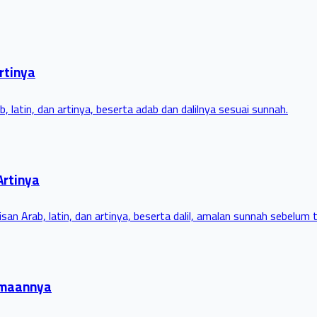
rtinya
 latin, dan artinya, beserta adab dan dalilnya sesuai sunnah.
Artinya
san Arab, latin, dan artinya, beserta dalil, amalan sunnah sebelum 
tamaannya